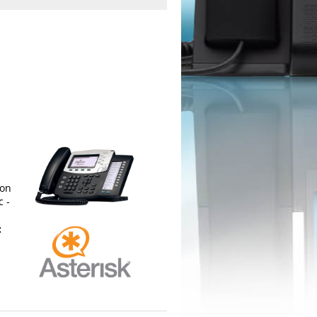
ion
c -
: