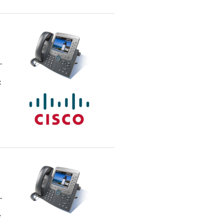
-
:
-
: