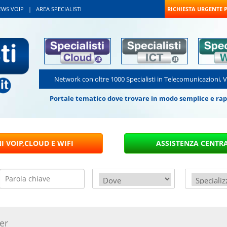
EWS VOIP
|
AREA SPECIALISTI
RICHIESTA URGENTE 
Network con oltre 1000 Specialisti in Telecomunicazioni, 
Portale tematico dove trovare in modo semplice e rapido
er