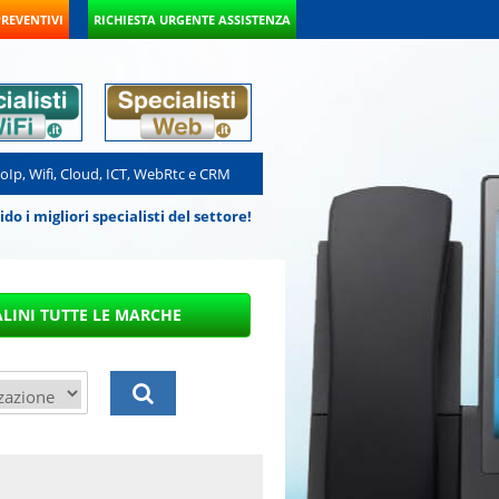
PREVENTIVI
RICHIESTA URGENTE ASSISTENZA
VoIp, Wifi, Cloud, ICT, WebRtc e CRM
 i migliori specialisti del settore!