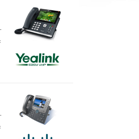
-
:
-
: