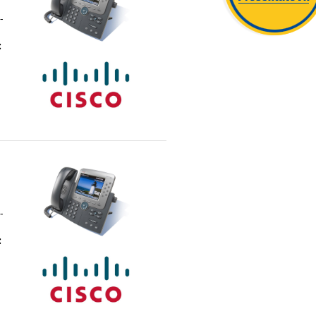
X
-
:
-
: