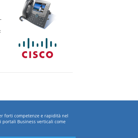
-
:
per forti competenze e rapidità nel
i portali Business verticali come