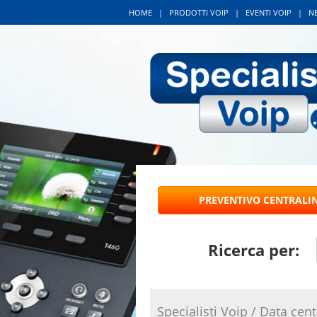
HOME
|
PRODOTTI VOIP
|
EVENTI VOIP
|
N
Ricerca per:
Specialisti Voip
/
Data cent