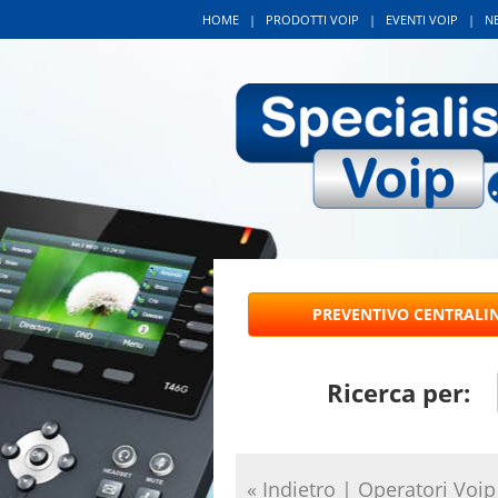
HOME
|
PRODOTTI VOIP
|
EVENTI VOIP
|
N
Ricerca per:
« Indietro
|
Operatori Voip