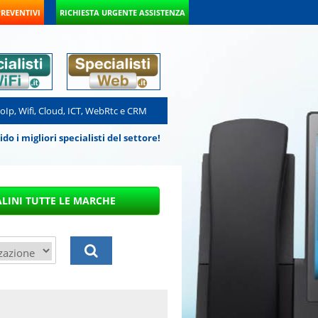
PREVENTIVI
RICHIESTA URGENTE ASSISTENZA
VoIp, Wifi, Cloud, ICT, WebRtc e CRM
 i migliori specialisti del settore!