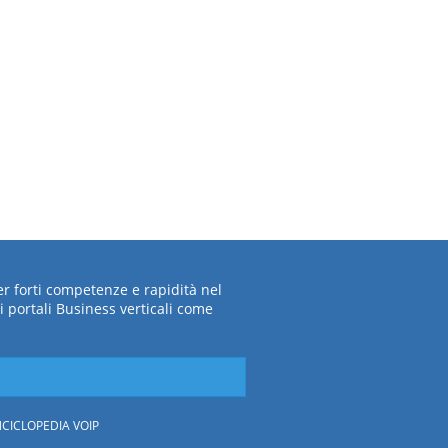
per forti competenze e rapidità nel
i portali Business verticali come
CICLOPEDIA VOIP