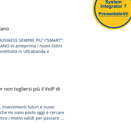
X
lano
USINESS SEMPRE PIU’ \"SMART”:
O In anteprima i nuovi listini
nnettività in Ultrabanda e
non togliersi più il VoIP di
, investimenti futuri e nuovi
a che mi sono posto oggi è cercare
o i motivi validi per passare ...