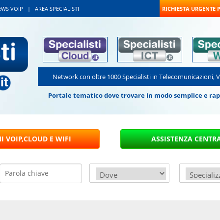
EWS VOIP
|
AREA SPECIALISTI
RICHIESTA URGENTE 
Network con oltre 1000 Specialisti in Telecomunicazioni, 
Portale tematico dove trovare in modo semplice e rapido