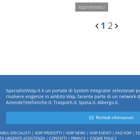
Approfondisci
1
2
SpecialistiVoip.it è un portale di System Integrator selezionati 
risolvere esigenze in ambito Voip, facente parte di un network d
AziendeTelefoniche.it, Trasporti.it, Sposa.it, Albergo.it.
Richiedi informazioni
AREA SPECIALISTI
VOIP PRODOTTI
VOIP NEWS
VOIP EVENTI
FAQ VOIP
EN
STA URGENTE ASSISTENZA
CONTATTI
PRIVACY
COOKIE POLICY