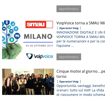
Approfondisci
VoipVoice torna a SMAU Mi
|
|
Operatori Voip
INNOVAZIONE DIGITALE E UN B
VOIPVOICE TORNA A SMAU MILAN
per le numerazioni e per la co
l’opzione ...
Approfondisci
Cinque motivi al giorno…per 
torno
|
|
Operatori Voip
Opportunità, vantaggi, benefici
scenari: tutto sul VoIP. La sfid
di riassumere in modo schematic