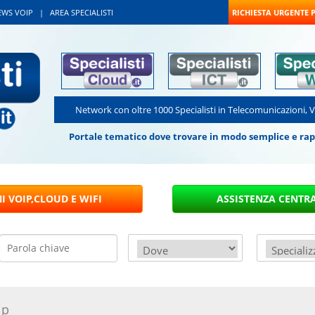
EWS VOIP
|
AREA SPECIALISTI
RICHIESTA URGENTE 
Network con oltre 1000 Specialisti in Telecomunicazioni, 
Portale tematico dove trovare in modo semplice e rapido
ip