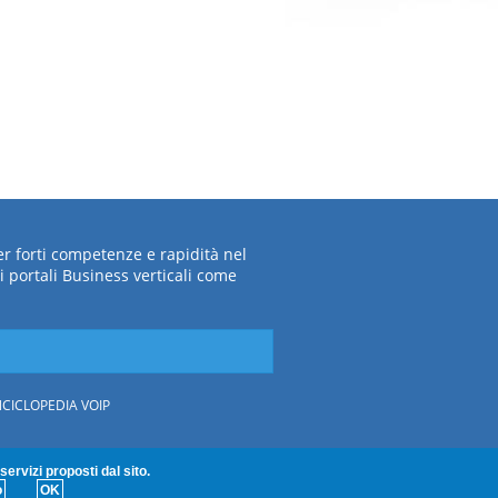
per forti competenze e rapidità nel
i portali Business verticali come
CICLOPEDIA VOIP
servizi proposti dal sito.
.V. 30.000,00
euro
o
OK