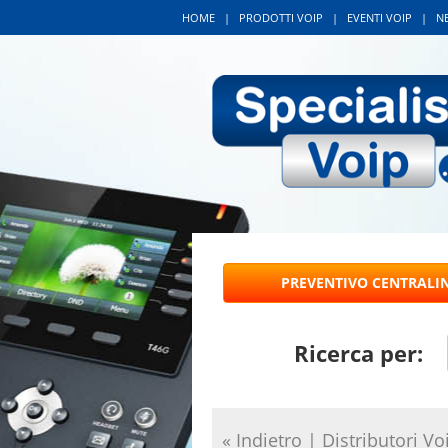
HOME
|
PRODOTTI VOIP
|
EVENTI VOIP
|
N
Ricerca per:
« Indietro
|
Distributori Vo