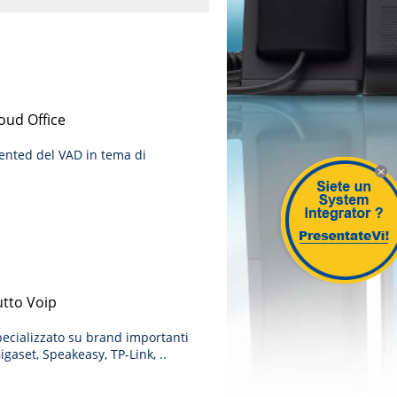
oud Office
iented del VAD in tema di
X
utto Voip
pecializzato su brand importanti
gaset, Speakeasy, TP-Link, ..