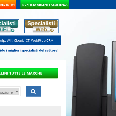
PREVENTIVI
RICHIESTA URGENTE ASSISTENZA
VoIp, Wifi, Cloud, ICT, WebRtc e CRM
 i migliori specialisti del settore!