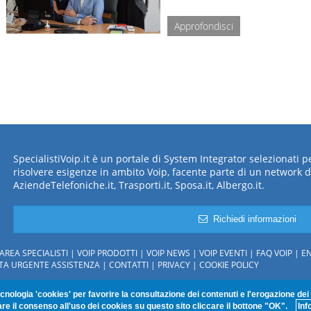
Approfondisci
SpecialistiVoip.it è un portale di System Integrator selezionati 
risolvere esigenze in ambito Voip, facente parte di un network d
AziendeTelefoniche.it, Trasporti.it, Sposa.it, Albergo.it.
Richiedi informazioni
AREA SPECIALISTI
VOIP PRODOTTI
VOIP NEWS
VOIP EVENTI
FAQ VOIP
EN
STA URGENTE ASSISTENZA
CONTATTI
PRIVACY
COOKIE POLICY
e dei contenuti.
ecnologia 'cookies' per favorire la consultazione dei contenuti e l'erogazione dei 
 Srl - Paderno Dugnano (MI) P.Iva : 03585430964 . nr REA : 1685516 - Cap.Sociale I
re il consenso all'uso dei cookies su questo sito cliccare il bottone "OK".
Inf