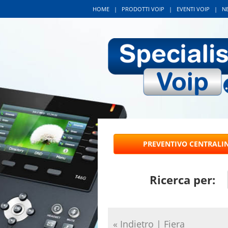
HOME
|
PRODOTTI VOIP
|
EVENTI VOIP
|
N
Ricerca per:
« Indietro
|
Fiera