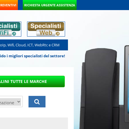
PREVENTIVI
RICHIESTA URGENTE ASSISTENZA
VoIp, Wifi, Cloud, ICT, WebRtc e CRM
 i migliori specialisti del settore!