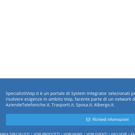
SpecialistiVoip.it è un portale di System Integrator selezionati 
risolvere esigenze in ambito Voip, facente parte di un network d
AziendeTelefoniche.it, Trasporti.it, Sposa.it, Albergo.it.
Richiedi informazioni
AREA SPECIALISTI
VOIP PRODOTTI
VOIP NEWS
VOIP EVENTI
FAQ VOIP
EN