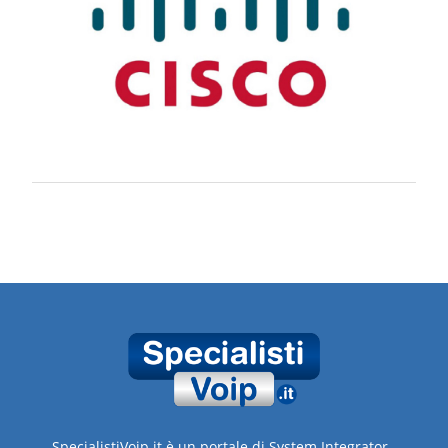
SpecialistiVoip.it è un portale di System Integrator