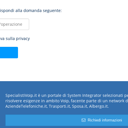
ispondi alla domanda seguente:
va sulla privacy
SpecialistiVoip.it è un portale di System Integrator selezionati 
risolvere esigenze in ambito Voip, facente parte di un network d
AziendeTelefoniche.it, Trasporti.it, Sposa.it, Albergo.it.
Richiedi informazioni