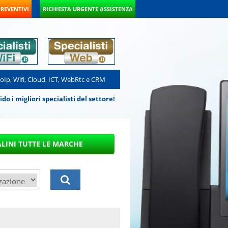
PREVENTIVI
RICHIESTA URGENTE ASSISTENZA
VoIp, Wifi, Cloud, ICT, WebRtc e CRM
 i migliori specialisti del settore!