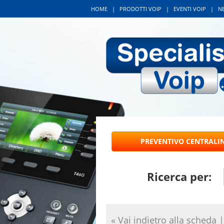
HOME
|
PRODOTTI VOIP
|
EVENTI VOIP
|
N
Ricerca per:
« Vai indietro alla scheda