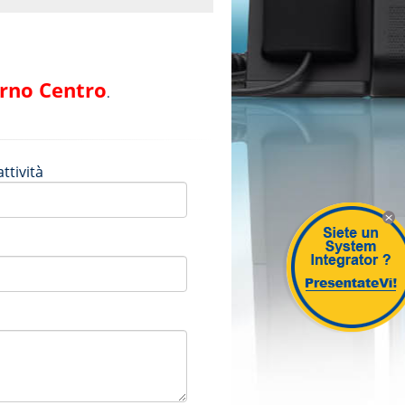
orno Centro
.
ttività
X