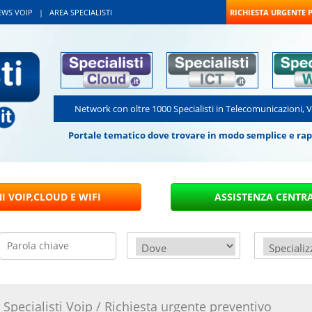
EWS VOIP
|
AREA SPECIALISTI
RICHIESTA URGENTE 
Network con oltre 1000 Specialisti in Telecomunicazioni, 
Portale tematico dove trovare in modo semplice e rapido
|
Specialisti Voip
/
Richiesta urgente preventivo