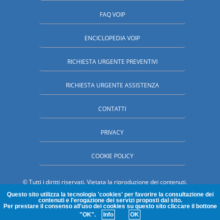
FAQ VOIP
ENCICLOPEDIA VOIP
RICHIESTA URGENTE PREVENTIVI
RICHIESTA URGENTE ASSISTENZA
CONTATTI
PRIVACY
COOKIE POLICY
© Tutti i diritti riservati. Vietata la riproduzione dei contenuti.
SpecialistiVoip.it è una proprieta' MC Partner Srl - Paderno Dugnano
Questo sito utilizza la tecnologia 'cookies' per favorire la consultazione dei
(MI) P.Iva : 03585430964 . nr REA : 1685516 - Cap.Sociale I.V.
contenuti e l'erogazione dei servizi proposti dal sito.
30.000,00
euro
Per prestare il consenso all'uso dei cookies su questo sito cliccare il bottone
"OK".
Info
OK