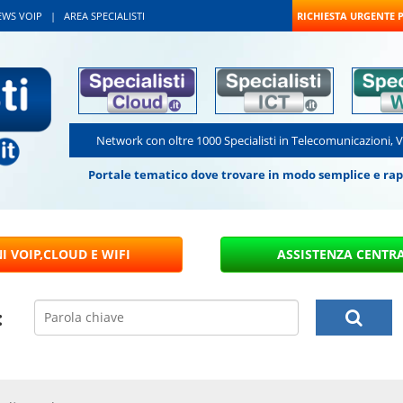
EWS VOIP
|
AREA SPECIALISTI
RICHIESTA URGENTE 
Network con oltre 1000 Specialisti in Telecomunicazioni, 
Portale tematico dove trovare in modo semplice e rapido
: