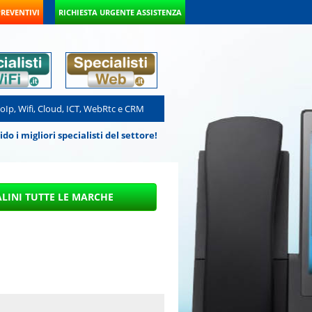
PREVENTIVI
RICHIESTA URGENTE ASSISTENZA
VoIp, Wifi, Cloud, ICT, WebRtc e CRM
 i migliori specialisti del settore!