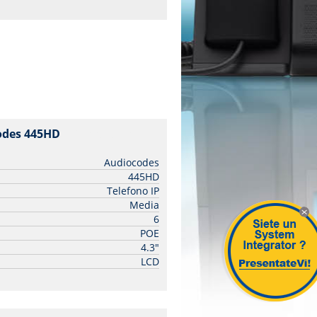
codes 445HD
| Audiocodes
Audiocodes
445HD
Telefono IP
Media
6
X
POE
4.3"
LCD